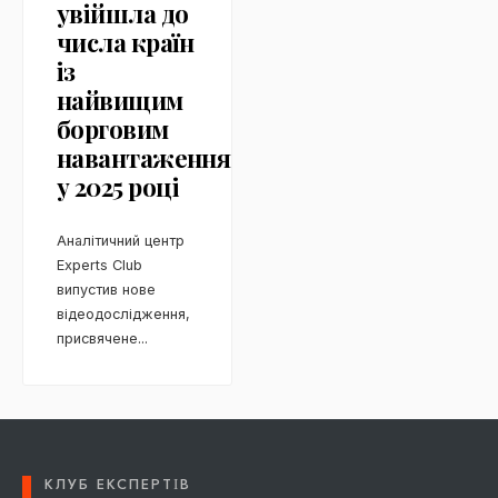
увійшла до
числа країн
із
найвищим
борговим
навантаженням
у 2025 році
Аналітичний центр
Experts Club
випустив нове
відеодослідження,
присвячене
...
КЛУБ ЕКСПЕРТІВ