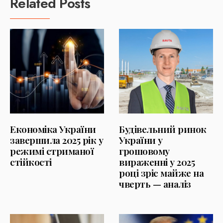
Related Posts
Економіка України
Будівельний ринок
завершила 2025 рік у
України у
режимі стриманої
грошовому
стійкості
вираженні у 2025
році зріс майже на
чверть — аналіз