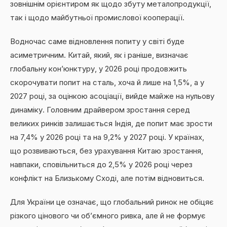
зовнішнім орієнтиром як щодо збуту металопродукції,
так і щодо майбутньої промислової кооперації.
Водночас саме відновлення попиту у світі буде
асиметричним. Китай, який, як і раніше, визначає
глобальну кон’юнктуру, у 2026 році продовжить
скорочувати попит на сталь, хоча й лише на 1,5%, а у
2027 році, за оцінкою асоціації, вийде майже на нульову
динаміку. Головним драйвером зростання серед
великих ринків залишається Індія, де попит має зрости
на 7,4% у 2026 році та на 9,2% у 2027 році. У країнах,
що розвиваються, без урахування Китаю зростання,
навпаки, сповільниться до 2,5% у 2026 році через
конфлікт на Близькому Сході, але потім відновиться.
Для України це означає, що глобальний ринок не обіцяє
різкого цінового чи об’ємного ривка, але й не формує