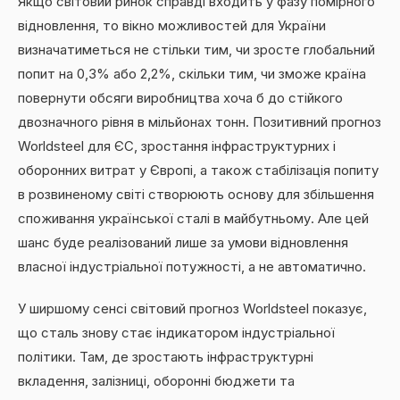
Якщо світовий ринок справді входить у фазу помірного
відновлення, то вікно можливостей для України
визначатиметься не стільки тим, чи зросте глобальний
попит на 0,3% або 2,2%, скільки тим, чи зможе країна
повернути обсяги виробництва хоча б до стійкого
двозначного рівня в мільйонах тонн. Позитивний прогноз
Worldsteel для ЄС, зростання інфраструктурних і
оборонних витрат у Європі, а також стабілізація попиту
в розвиненому світі створюють основу для збільшення
споживання української сталі в майбутньому. Але цей
шанс буде реалізований лише за умови відновлення
власної індустріальної потужності, а не автоматично.
У ширшому сенсі світовий прогноз Worldsteel показує,
що сталь знову стає індикатором індустріальної
політики. Там, де зростають інфраструктурні
вкладення, залізниці, оборонні бюджети та