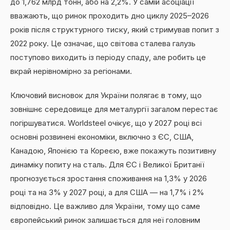
до 1,762 млрд тонн, або на 2,2%. У самій асоціації
вважають, що ринок проходить дно циклу 2025–2026
років після структурного тиску, який стримував попит з
2022 року. Це означає, що світова сталева галузь
поступово виходить із періоду спаду, але робить це
вкрай нерівномірно за регіонами.
Ключовий висновок для України полягає в тому, що
зовнішнє середовище для металургії загалом перестає
погіршуватися. Worldsteel очікує, що у 2027 році всі
основні розвинені економіки, включно з ЄС, США,
Канадою, Японією та Кореєю, вже покажуть позитивну
динаміку попиту на сталь. Для ЄС і Великої Британії
прогнозується зростання споживання на 1,3% у 2026
році та на 3% у 2027 році, а для США — на 1,7% і 2%
відповідно. Це важливо для України, тому що саме
європейський ринок залишається для неї головним